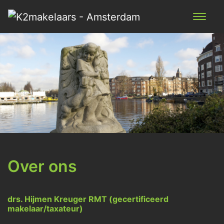
Over ons
drs. Hijmen Kreuger RMT (gecertificeerd
makelaar/taxateur)